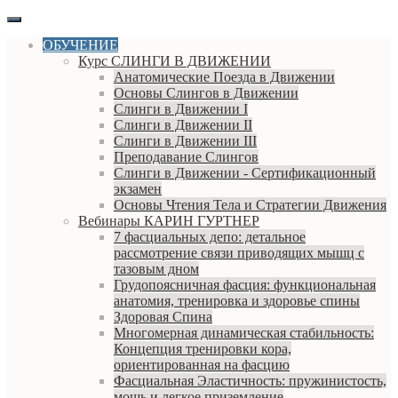
ОБУЧЕНИЕ
Курс СЛИНГИ В ДВИЖЕНИИ
Анатомические Поезда в Движении
Основы Слингов в Движении
Слинги в Движении I
Слинги в Движении II
Слинги в Движении III
Преподавание Слингов
Слинги в Движении - Сертификационный
экзамен
Основы Чтения Тела и Стратегии Движения
Вебинары КАРИН ГУРТНЕР
7 фасциальных депо: детальное
рассмотрение связи приводящих мышц с
тазовым дном
Грудопоясничная фасция: функциональная
анатомия, тренировка и здоровье спины
Здоровая Спина
Многомерная динамическая стабильность:
Концепция тренировки кора,
ориентированная на фасцию
Фасциальная Эластичность: пружинистость,
мощь и легкое приземление