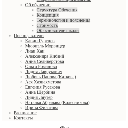
Об обучении
Структура Обучения
Концепция
Терминология и пояснения
Стоимость
Об основателе школы
Преподаватели
Карин Гуртнер
Мюриэль Морвицер
Лиан Хан
Александра Кибзий
Анна Селиверстова
Ольга Романова
Лидия Лаврукович
Любовь Панова (Каткова)
Ася Хазиахметова
Евгения Русакова
Анна Щербина
Лидия Ляутер
Наталья Абралава (Колесникова)
Ирина Филатова
Расписание
Контакты
Slide