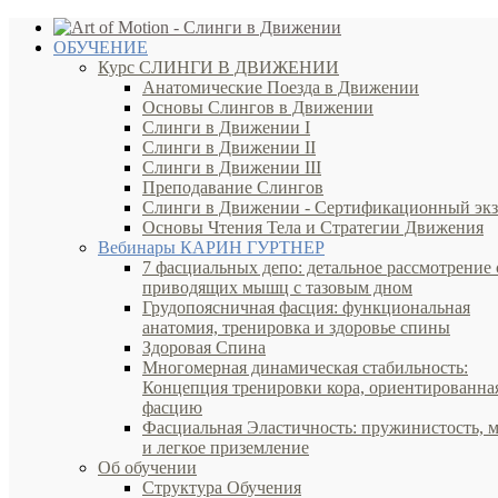
ОБУЧЕНИЕ
Курс СЛИНГИ В ДВИЖЕНИИ
Анатомические Поезда в Движении
Основы Слингов в Движении
Слинги в Движении I
Слинги в Движении II
Слинги в Движении III
Преподавание Слингов
Слинги в Движении - Сертификационный эк
Основы Чтения Тела и Стратегии Движения
Вебинары КАРИН ГУРТНЕР
7 фасциальных депо: детальное рассмотрение 
приводящих мышц с тазовым дном
Грудопоясничная фасция: функциональная
анатомия, тренировка и здоровье спины
Здоровая Спина
Многомерная динамическая стабильность:
Концепция тренировки кора, ориентированна
фасцию
Фасциальная Эластичность: пружинистость, 
и легкое приземление
Об обучении
Структура Обучения