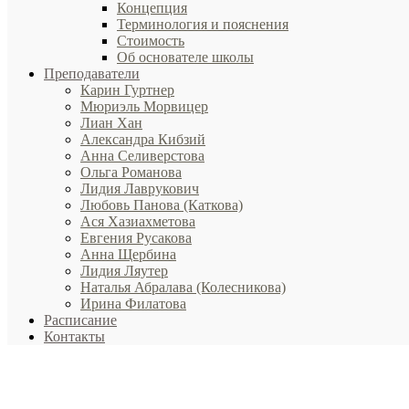
Концепция
Терминология и пояснения
Стоимость
Об основателе школы
Преподаватели
Карин Гуртнер
Мюриэль Морвицер
Лиан Хан
Александра Кибзий
Анна Селиверстова
Ольга Романова
Лидия Лаврукович
Любовь Панова (Каткова)
Ася Хазиахметова
Евгения Русакова
Анна Щербина
Лидия Ляутер
Наталья Абралава (Колесникова)
Ирина Филатова
Расписание
Контакты