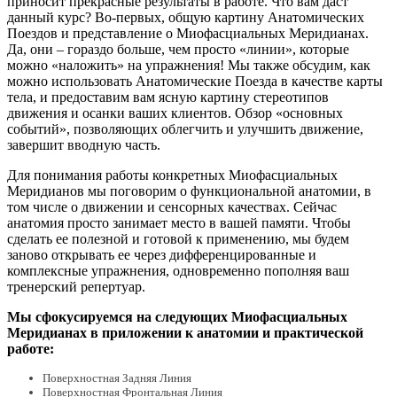
приносит прекрасные результаты в работе. Что вам даст
данный курс? Во-первых, общую картину Анатомических
Поездов и представление о Миофасциальных Меридианах.
Да, они – гораздо больше, чем просто «линии», которые
можно «наложить» на упражнения! Мы также обсудим, как
можно использовать Анатомические Поезда в качестве карты
тела, и предоставим вам ясную картину стереотипов
движения и осанки ваших клиентов. Обзор «основных
событий», позволяющих облегчить и улучшить движение,
завершит вводную часть.
Для понимания работы конкретных Миофасциальных
Меридианов мы поговорим о функциональной анатомии, в
том числе о движении и сенсорных качествах. Сейчас
анатомия просто занимает место в вашей памяти. Чтобы
сделать ее полезной и готовой к применению, мы будем
заново открывать ее через дифференцированные и
комплексные упражнения, одновременно пополняя ваш
тренерский репертуар.
Мы сфокусируемся на следующих Миофасциальных
Меридианах в приложении к анатомии и практической
работе:
Поверхностная Задняя Линия
Поверхностная Фронтальная Линия