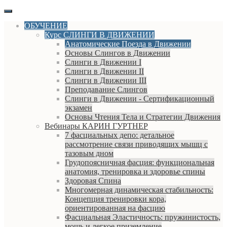
ОБУЧЕНИЕ
Курс СЛИНГИ В ДВИЖЕНИИ
Анатомические Поезда в Движении
Основы Слингов в Движении
Слинги в Движении I
Слинги в Движении II
Слинги в Движении III
Преподавание Слингов
Слинги в Движении - Сертификационный
экзамен
Основы Чтения Тела и Стратегии Движения
Вебинары КАРИН ГУРТНЕР
7 фасциальных депо: детальное
рассмотрение связи приводящих мышц с
тазовым дном
Грудопоясничная фасция: функциональная
анатомия, тренировка и здоровье спины
Здоровая Спина
Многомерная динамическая стабильность:
Концепция тренировки кора,
ориентированная на фасцию
Фасциальная Эластичность: пружинистость,
мощь и легкое приземление