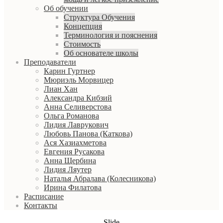
Об обучении
Структура Обучения
Концепция
Терминология и пояснения
Стоимость
Об основателе школы
Преподаватели
Карин Гуртнер
Мюриэль Морвицер
Лиан Хан
Александра Кибзий
Анна Селиверстова
Ольга Романова
Лидия Лаврукович
Любовь Панова (Каткова)
Ася Хазиахметова
Евгения Русакова
Анна Щербина
Лидия Ляутер
Наталья Абралава (Колесникова)
Ирина Филатова
Расписание
Контакты
Slide